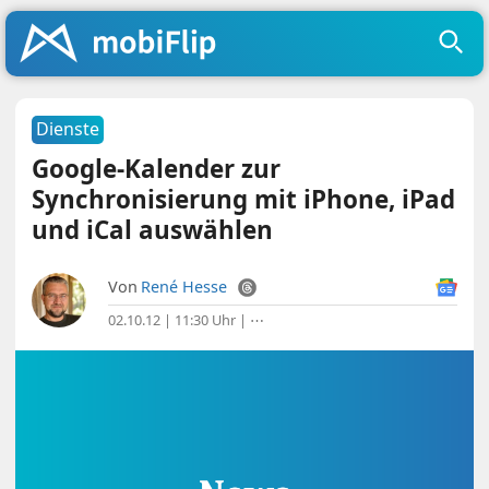
Dienste
Google-Kalender zur
Synchronisierung mit iPhone, iPad
und iCal auswählen
Von
René Hesse
02.10.12 | 11:30 Uhr
|
⋯