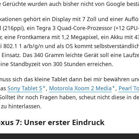
 Gerüchte wurden auch bisher nicht von Google bestä
kationen gehört ein Display mit 7 Zoll und einer Aufl
 (216ppi), ein Tegra 3 Quad-Core-Prozessor (+12 GPU
r, eine Frontkamera mit 1,2 Megapixel, ein Akku mit 
i 802.1 1 a/b/g/n und als OS kommt selbstverständlic
 Einsatz. Das 340 Gramm leichte Gerät soll eine Laufze
ine Standbyzeit von 300 Stunden erreichen.
muss sich das kleine Tablet dann bei mir bewähren u
das
Sony Tablet S
,
Motorola Xoom 2 Media
,
Pearl T
Solltet ihr noch Fragen haben, scheut nicht diese in d
u hinterlassen.
xus 7: Unser erster Eindruck