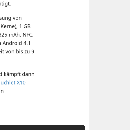
tigt.
ösung von
-Kerne), 1 GB
4325 mAh, NFC,
h Android 4.1
it von bis zu 9
nd kämpft dann
ouchlet X10
en