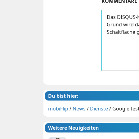
KOMMENTARE
Das DISQUS-K
Grund wird da
Schaltfläche g
Du bist hier:
mobiFlip
/
News
/
Dienste
/
Google tes
Weitere Neuigkeiten