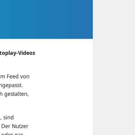
toplay-Videos
 im Feed von
ngepasst.
 gestalten,
, sind
. Der Nutzer
 oder gar