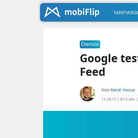
TARIFVERG
Dienste
Google tes
Feed
Von
René Hesse
11.10.17 | 9:15 Uhr