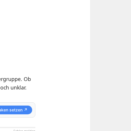
zergruppe. Ob
och unklar.
aken setzen ↗
Fehler melden