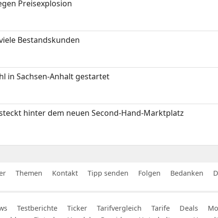
gen Preisexplosion
 viele Bestandskunden
 in Sachsen-Anhalt gestartet
s steckt hinter dem neuen Second-Hand-Marktplatz
er
Themen
Kontakt
Tipp senden
Folgen
Bedanken
D
ws
Testberichte
Ticker
Tarifvergleich
Tarife
Deals
Mob