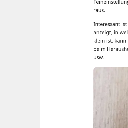
Feineinstellu
raus.
Interessant is
anzeigt, in w
klein ist, kan
beim Heraush
usw.