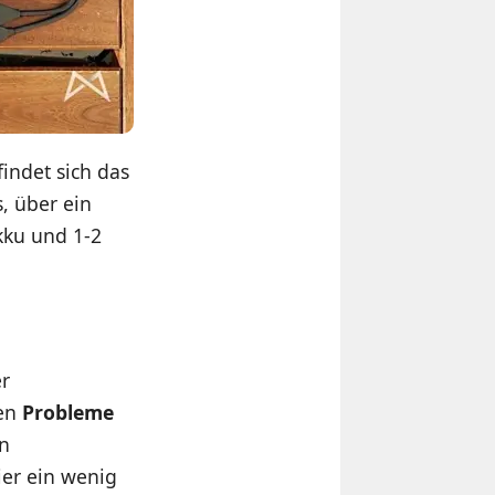
ndet sich das
, über ein
kku und 1-2
er
ten
Probleme
in
ier ein wenig