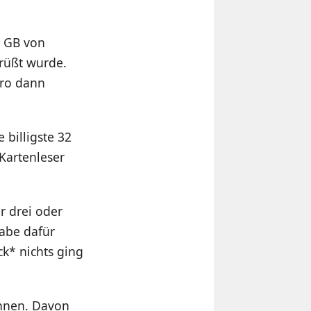
4 GB von
rüßt wurde.
Pro dann
 billigste 32
Kartenleser
r drei oder
habe dafür
k* nichts ging
önnen. Davon