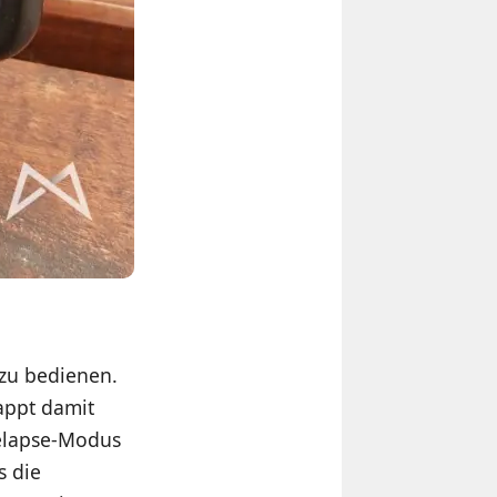
 zu bedienen.
appt damit
melapse-Modus
s die