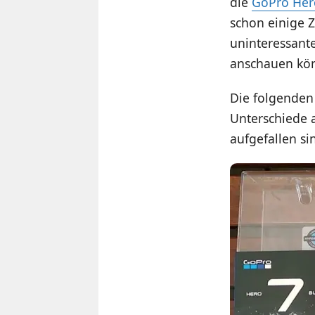
die
GoPro Hero
schon einige Z
uninteressante
anschauen kön
Die folgenden
Unterschiede a
aufgefallen si