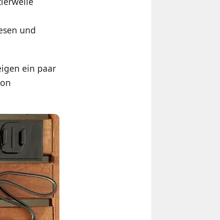
tlerweile
lesen und
eigen ein paar
ion