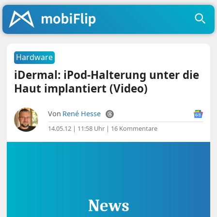
Hardware
iDermal: iPod-Halterung unter die
Haut implantiert (Video)
Von
René Hesse
14.05.12 | 11:58 Uhr
|
16 Kommentare