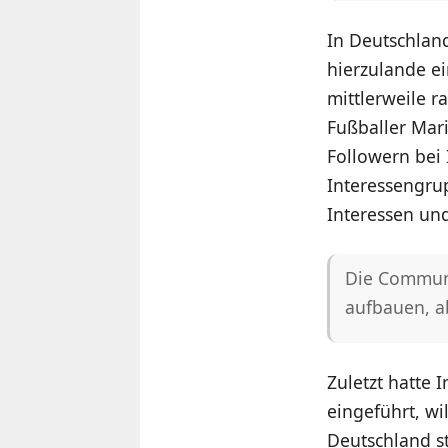
In Deutschland
hierzulande ei
mittlerweile r
Fußballer Mari
Followern bei 
Interessengrup
Interessen und
Die Communit
aufbauen, a
Zuletzt hatte 
eingeführt, wi
Deutschland s