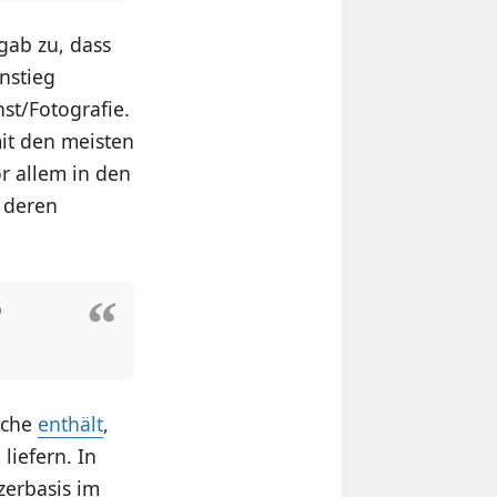
gab zu, dass
nstieg
st/Fotografie.
mit den meisten
r allem in den
, deren
p
eiche
enthält
,
liefern. In
zerbasis im