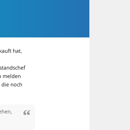
auft hat,
standschef
ch melden
 die noch
ehen,