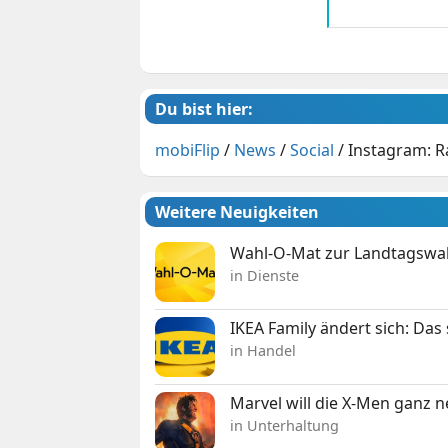
Du bist hier:
mobiFlip
/
News
/
Social
/
Instagram: R
Weitere Neuigkeiten
Wahl-O-Mat zur Landtagswahl
in Dienste
IKEA Family ändert sich: Da
in Handel
Marvel will die X-Men ganz 
in Unterhaltung