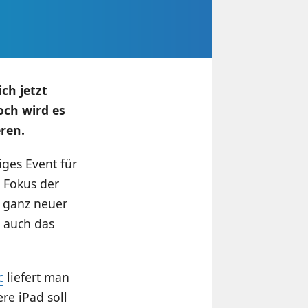
ch jetzt
och wird es
ren.
iges Event für
 Fokus der
n ganz neuer
d auch das
c
liefert man
re iPad soll