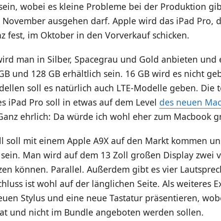
ein, wobei es kleine Probleme bei der Produktion gi
 November ausgehen darf. Apple wird das iPad Pro, 
z fest, im Oktober in den Vorverkauf schicken.
ird man in Silber, Spacegrau und Gold anbieten und e
GB und 128 GB erhältlich sein. 16 GB wird es nicht g
llen soll es natürlich auch LTE-Modelle geben. Die t
s iPad Pro soll in etwas auf dem Level
des neuen Ma
Ganz ehrlich: Da würde ich wohl eher zum Macbook gr
l soll mit einem Apple A9X auf den Markt kommen u
 sein. Man wird auf dem 13 Zoll großen Display zwei v
en können. Parallel. Außerdem gibt es vier Lautspre
hluss ist wohl auf der länglichen Seite. Als weiteres E
euen Stylus und eine neue Tastatur präsentieren, wob
at und nicht im Bundle angeboten werden sollen.