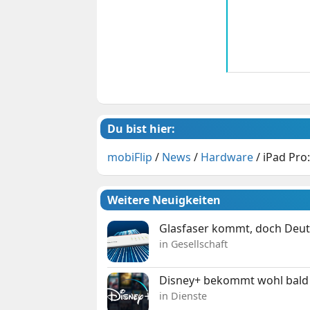
Du bist hier:
mobiFlip
/
News
/
Hardware
/
iPad Pro
Weitere Neuigkeiten
Glasfaser kommt, doch Deuts
in Gesellschaft
Disney+ bekommt wohl bald 
in Dienste