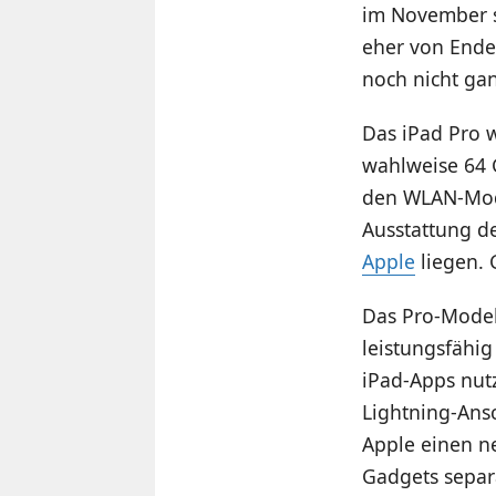
im November s
eher von Ende
noch nicht gan
Das iPad Pro w
wahlweise 64 
den WLAN-Mode
Ausstattung de
Apple
liegen. 
Das Pro-Model
leistungsfähig
iPad-Apps nutz
Lightning-Ansc
Apple einen n
Gadgets separ