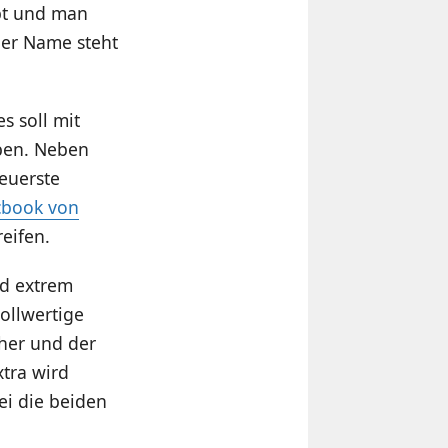
bt und man
der Name steht
s soll mit
eben. Neben
euerste
cbook von
eifen.
nd extrem
ollwertige
cher und der
xtra wird
ei die beiden