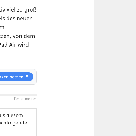
iv viel zu groß
is des neuen
um
utzen, von dem
ad Air wird
aken setzen ↗
Fehler melden
us diesem
nachfolgende