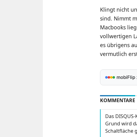
Klingt nicht u
sind. Nimmt m
Macbooks liege
vollwertigen L
es übrigens a
vermutlich er
mobiFlip
KOMMENTARE
Das DISQUS-K
Grund wird da
Schaltfläche g