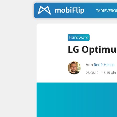
TARIFVERG
Hardware
LG Optimu
Von
René Hesse
28.08.12 | 16:15 Uhr