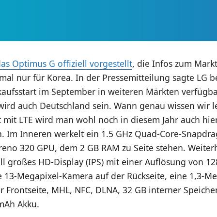
as Optimus G offiziell vorgestellt
, die Infos zum Markt
tmal nur für Korea. In der Pressemitteilung sagte LG be
aufsstart im September in weiteren Märkten verfügba
wird auch Deutschland sein. Wann genau wissen wir le
t mit LTE wird man wohl noch in diesem Jahr auch hie
. Im Inneren werkelt ein 1.5 GHz Quad-Core-Snapdra
eno 320 GPU, dem 2 GB RAM zu Seite stehen. Weiter
oll großes HD-Display (IPS) mit einer Auflösung von 1
ne 13-Megapixel-Kamera auf der Rückseite, eine 1,3-Me
 Frontseite, MHL, NFC, DLNA, 32 GB interner Speicher
mAh Akku.