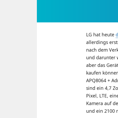
LG hat heute
d
allerdings ers
nach dem Verk
und darunter 
aber das Gerä
kaufen können
APQ8064 + Adr
sind ein 4,7 Z
Pixel, LTE, ei
Kamera auf der
und ein 2100 