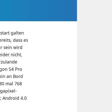
start galten
reits, dass es
r sein wird
ider nicht,
rzulande
gon S4 Pro
hin an Bord
280 mal 768
gapixel-
, Android 4.0