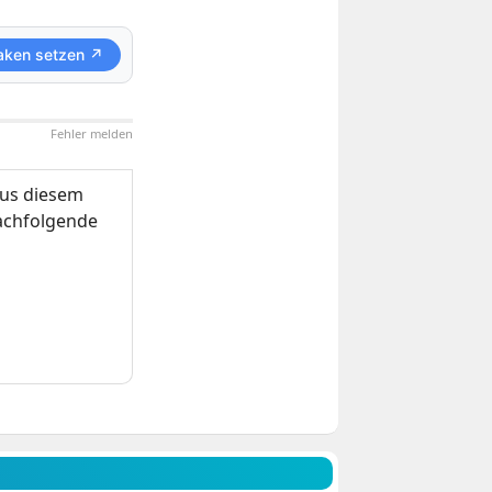
aken setzen ↗
Fehler melden
us diesem
nachfolgende