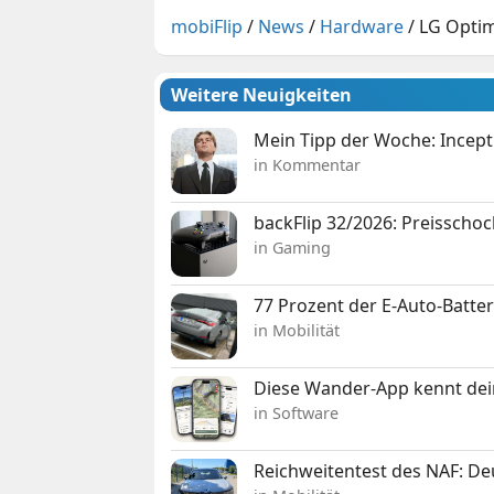
mobiFlip
/
News
/
Hardware
/
LG Opti
Weitere Neuigkeiten
Mein Tipp der Woche: Incepti
in Kommentar
backFlip 32/2026: Preisschoc
in Gaming
77 Prozent der E-Auto-Batter
in Mobilität
Diese Wander-App kennt deine
in Software
Reichweitentest des NAF: D