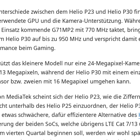
nterschiede zwischen dem Helio P23 und Helio P30 f
 verwendete GPU und die Kamera-Unterstützung. Währ
 Einsatz kommende G71MP2 mit 770 MHz taktet, bring
im Helio P30 auf bis zu 950 MHz und verspricht damit 
ormance beim Gaming.
ützt das kleinere Modell nur eine 24-Megapixel-Kame
13 Megapixeln, während der Helio P30 mit einem ein
sor bzw. zweien mit 16 Megapixel umgehen kann.
on MediaTek scheint sich der Helio P23, wie die Ziffern
cht unterhalb des Helio P25 einzuordnen, der Helio P3
etwas schwächere, dafür effizientere Alternative des
ferung der beiden SoCs, welche übrigens LTE Cat 7/13
im vierten Quartal beginnen soll, werden wir wohl spä