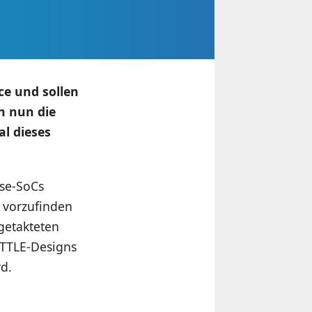
ce und sollen
n nun die
al dieses
sse-SoCs
 vorzufinden
getakteten
ITTLE-Designs
d.