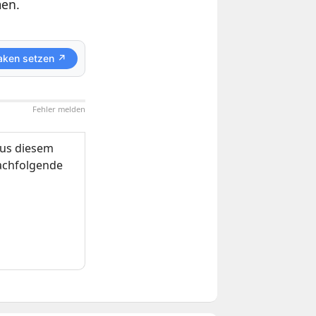
men.
aken setzen ↗
Fehler melden
us diesem
nachfolgende