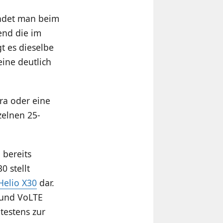
indet man beim
end die im
t es dieselbe
eine deutlich
ra oder eine
zelnen 25-
 bereits
0 stellt
Helio X30
dar.
 und VoLTE
testens zur