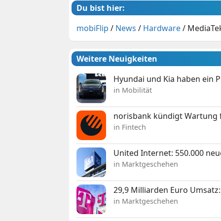
Du bist hier:
mobiFlip
/
News
/
Hardware
/
MediaTek 
Weitere Neuigkeiten
Hyundai und Kia haben ein 
in Mobilität
norisbank kündigt Wartung 
in Fintech
United Internet: 550.000 ne
in Marktgeschehen
29,9 Milliarden Euro Umsat
in Marktgeschehen