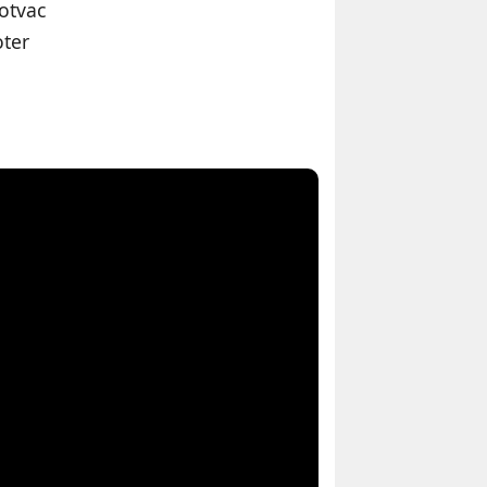
otvac
oter