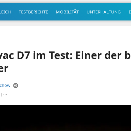
LEICH
TESTBERICHTE
MOBILITÄT
UNTERHALTUNG
ac D7 im Test: Einer der 
er
uchow
|
⋯