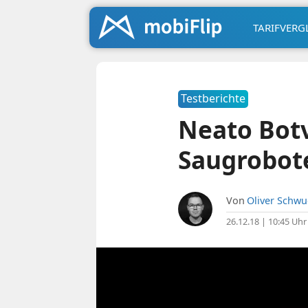
TARIFVERG
Testberichte
Neato Botv
Saugrobot
Von
Oliver Schw
26.12.18 | 10:45 Uhr