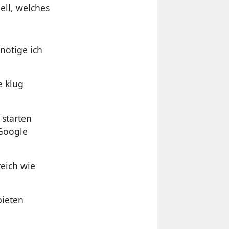
ell, welches
nötige ich
e klug
starten
 Google
reich wie
bieten