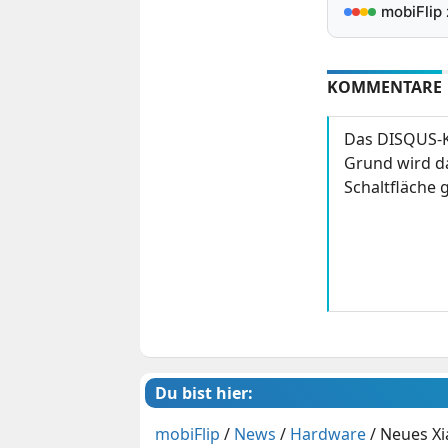
mobiFlip
KOMMENTARE
Das DISQUS-K
Grund wird da
Schaltfläche g
Du bist hier:
mobiFlip
/
News
/
Hardware
/
Neues Xi