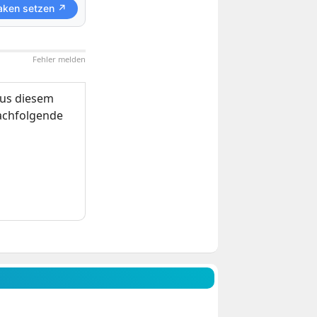
aken setzen ↗
Fehler melden
us diesem
nachfolgende