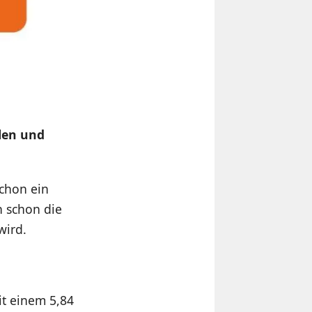
len und
schon ein
n schon die
wird.
it einem 5,84