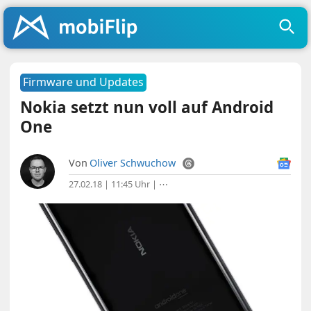
Firmware und Updates
Nokia setzt nun voll auf Android
One
Von
Oliver Schwuchow
27.02.18 | 11:45 Uhr
|
⋯