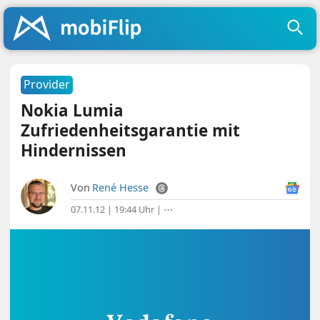
Provider
Nokia Lumia
Zufriedenheitsgarantie mit
Hindernissen
Von
René Hesse
07.11.12 | 19:44 Uhr
|
⋯