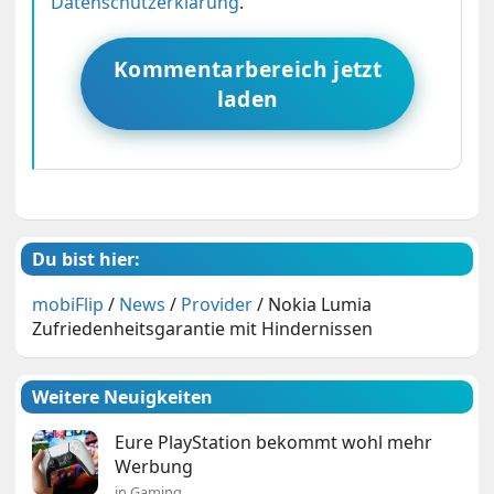
Datenschutzerklärung
.
Kommentarbereich jetzt
laden
Du bist hier:
mobiFlip
/
News
/
Provider
/
Nokia Lumia
Zufriedenheitsgarantie mit Hindernissen
Weitere Neuigkeiten
Eure PlayStation bekommt wohl mehr
Werbung
in Gaming