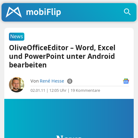
News
OliveOfficeEditor – Word, Excel
und PowerPoint unter Android
bearbeiten
Von
René Hesse
02.01.11 | 12:05 Uhr
|
19 Kommentare