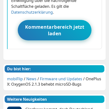
Einwilligung über die nachfolgende
Schaltfläche geladen. Es gilt die
Datenschutzerklärung
.
Kommentarbereich jetzt
laden
Du bist hier:
mobiFlip
/
News
/
Firmware und Updates
/
OnePlus
X: OxygenOS 2.1.3 behebt microSD-Bugs
Weitere Neuigkeiten