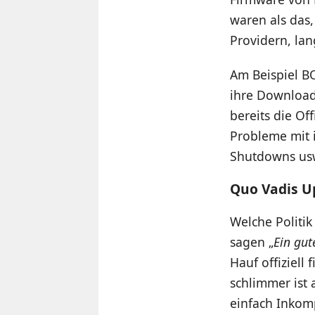
waren als das
Providern, la
Am Beispiel B
ihre Download
bereits die Of
Probleme mit 
Shutdowns usw
Quo Vadis U
Welche Politik
sagen „
Ein gut
Hauf offiziell
schlimmer ist 
einfach Inkomp