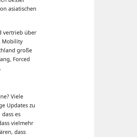
on asiatischen
 vertrieb über
 Mobility
schland große
fang, Forced
.
ne? Viele
ige Updates zu
, dass es
dass vielmehr
ären, dass