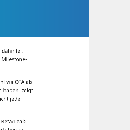
l dahinter,
 Milestone-
hl via OTA als
n haben, zeigt
icht jeder
e Beta/Leak-
ich besser