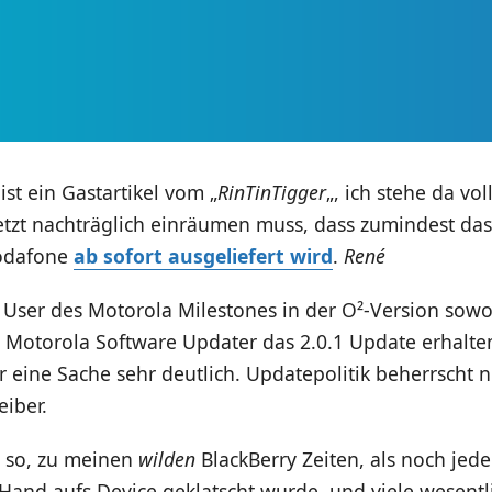
ist ein Gastartikel vom „
RinTinTigger
„, ich stehe da vol
tzt nachträglich einräumen muss, dass zumindest das
odafone
ab sofort ausgeliefert wird
.
René
n User des Motorola Milestones in der O²-Version sowo
 Motorola Software Updater das 2.0.1 Update erhalte
r eine Sache sehr deutlich. Updatepolitik beherrscht n
iber.
 so, zu meinen
wilden
BlackBerry Zeiten, als noch jed
Hand aufs Device geklatscht wurde, und viele wesentl