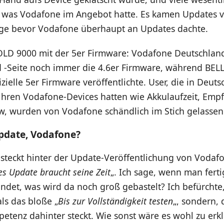
, was Vodafone im Angebot hatte. Es kamen Updates v
nge bevor Vodafone überhaupt an Updates dachte.
OLD 9000 mit der 5er Firmware: Vodafone Deutschland
 -Seite noch immer die 4.6er Firmware, während BELL
fizielle 5er Firmware veröffentlichte. User, die in Deut
ihren Vodafone-Devices hatten wie Akkulaufzeit, Emp
, wurden von Vodafone schändlich im Stich gelassen
pdate, Vodafone?
 steckt hinter der Update-Veröffentlichung von Vodafo
es Update braucht seine Zeit
„. Ich sage, wenn man fert
 findet, was wird da noch groß gebastelt? Ich befürchte
als das bloße „
Bis zur Vollständigkeit testen
„, sondern, 
etenz dahinter steckt. Wie sonst wäre es wohl zu erkl