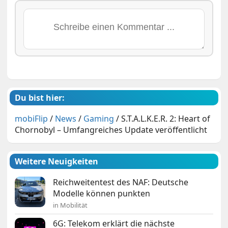
Du bist hier:
mobiFlip
/
News
/
Gaming
/
S.T.A.L.K.E.R. 2: Heart of
Chornobyl – Umfangreiches Update veröffentlicht
Weitere Neuigkeiten
Reichweitentest des NAF: Deutsche
Modelle können punkten
in Mobilität
6G: Telekom erklärt die nächste