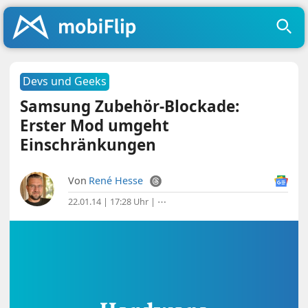
Devs und Geeks
Samsung Zubehör-Blockade:
Erster Mod umgeht
Einschränkungen
Von
René Hesse
22.01.14 | 17:28 Uhr
|
⋯