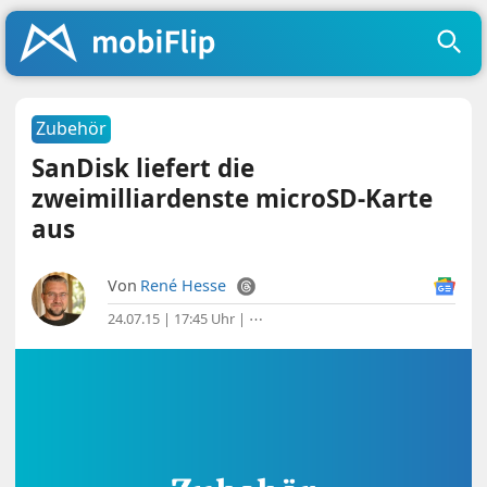
Zubehör
SanDisk liefert die
zweimilliardenste microSD-Karte
aus
Von
René Hesse
24.07.15 | 17:45 Uhr
|
⋯