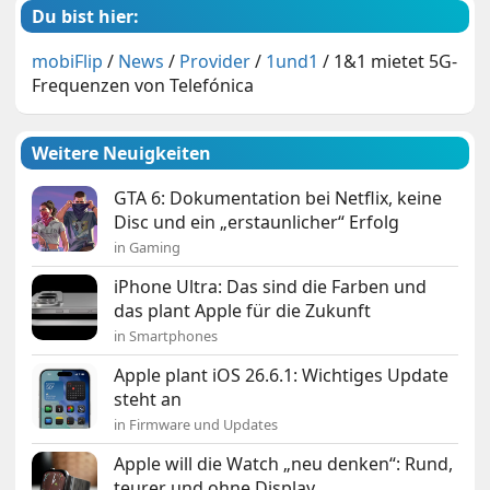
Du bist hier:
mobiFlip
/
News
/
Provider
/
1und1
/
1&1 mietet 5G-
Frequenzen von Telefónica
Weitere Neuigkeiten
GTA 6: Dokumentation bei Netflix, keine
Disc und ein „erstaunlicher“ Erfolg
in Gaming
iPhone Ultra: Das sind die Farben und
das plant Apple für die Zukunft
in Smartphones
Apple plant iOS 26.6.1: Wichtiges Update
steht an
in Firmware und Updates
Apple will die Watch „neu denken“: Rund,
teurer und ohne Display