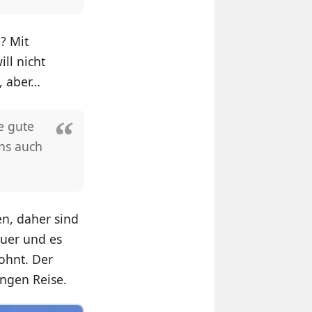
? Mit
ll nicht
, aber…
e gute
ns auch
n, daher sind
euer und es
ohnt. Der
angen Reise.