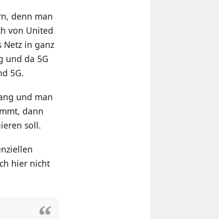
ern, denn man
h von United
s Netz in ganz
g und da 5G
nd 5G.
fang und man
kommt, dann
ieren soll.
nziellen
h hier nicht