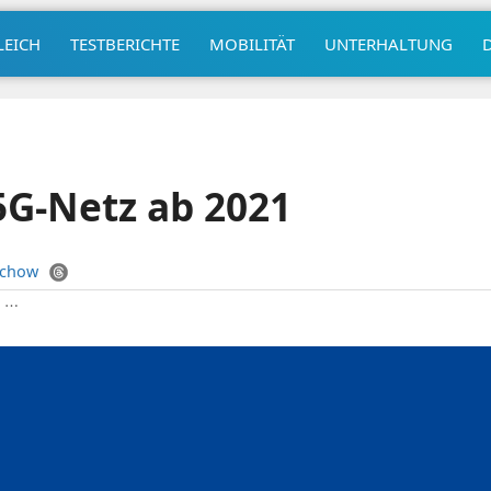
LEICH
TESTBERICHTE
MOBILITÄT
UNTERHALTUNG
5G-Netz ab 2021
uchow
|
⋯