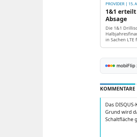
PROVIDER
| 15. 
1&1 erteil
Absage
Die 1&1 Drillis
Halbjahresfina
in Sachen LTE 
mobiFlip
KOMMENTARE
Das DISQUS-K
Grund wird da
Schaltfläche g