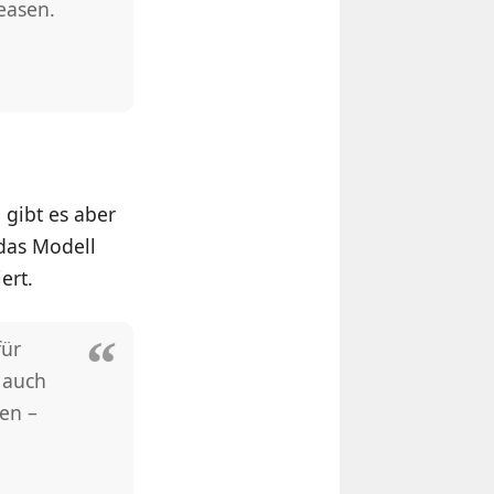
easen.
gibt es aber
das Modell
ert.
für
 auch
en –