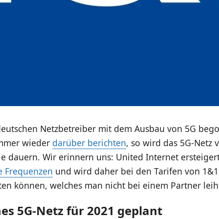
deutschen Netzbetreiber mit dem Ausbau von 5G beg
immer wieder
darüber berichten
, so wird das 5G-Netz
e dauern. Wir erinnern uns: United Internet ersteiger
e Frequenzen
und wird daher bei den Tarifen von 1&1
en können, welches man nicht bei einem Partner leih
nes 5G-Netz für 2021 geplant