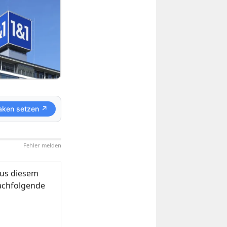
aken setzen ↗
Fehler melden
us diesem
nachfolgende