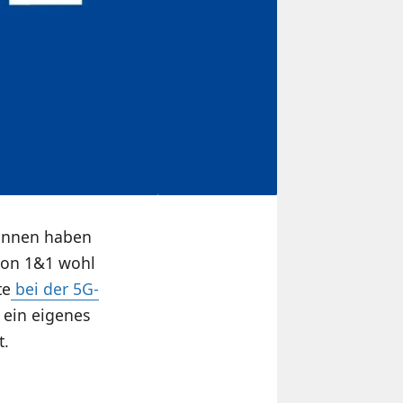
onnen haben
 von 1&1 wohl
te
bei der 5G-
 ein eigenes
t.