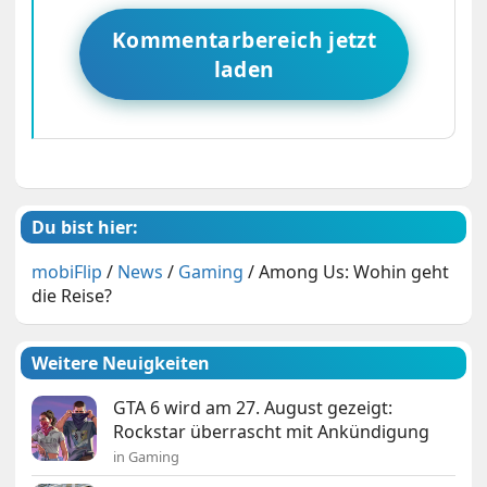
Kommentarbereich jetzt
laden
Du bist hier:
mobiFlip
/
News
/
Gaming
/
Among Us: Wohin geht
die Reise?
Weitere Neuigkeiten
GTA 6 wird am 27. August gezeigt:
Rockstar überrascht mit Ankündigung
in Gaming