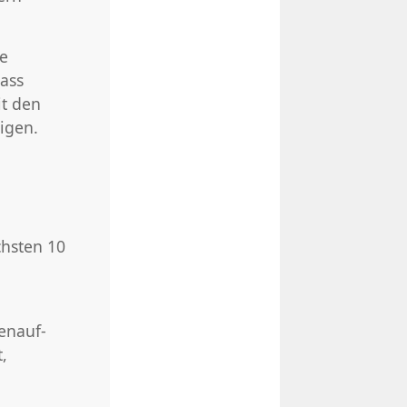
he
ass
it den
igen.
hsten 10
enauf-
,