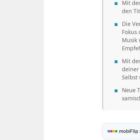
Mit der
den Tit
Die Ve
Fokus 
Musik w
Empfe
Mit de
deiner
Selbst
Neue T
samisc
mobiFlip