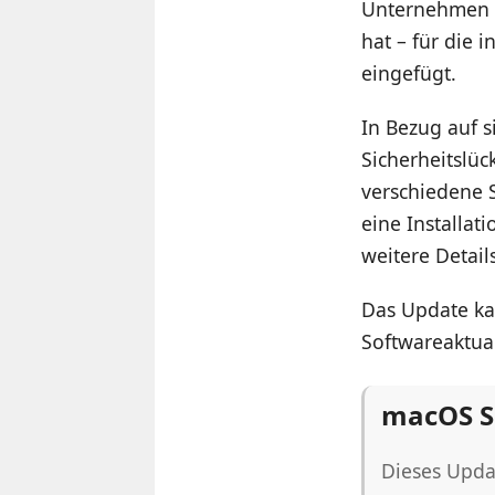
Unternehmen a
hat – für die 
eingefügt.
In Bezug auf 
Sicherheitslüc
verschiedene 
eine Installat
weitere Details
Das Update k
Softwareaktua
macOS S
Dieses Upda