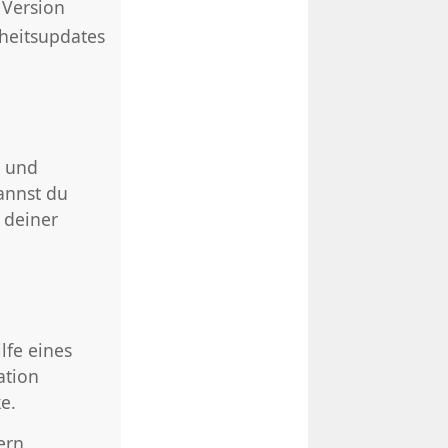
 Version
heitsupdates
t und
annst du
 deiner
lfe eines
ation
e.
ern