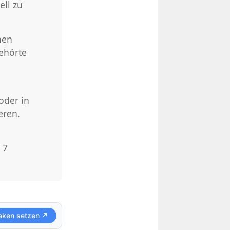
ell zu
nen
gehörte
oder in
eren.
 7
aken setzen ↗