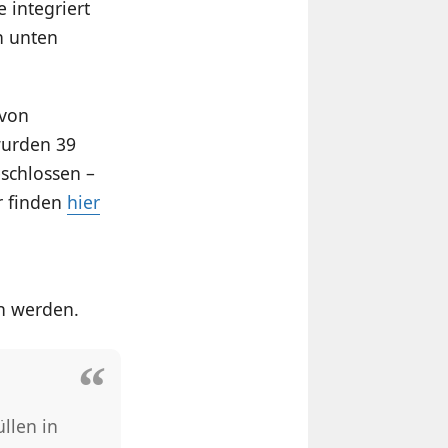
integriert
ch unten
 von
 wurden 39
schlossen –
r finden
hier
n werden.
llen in