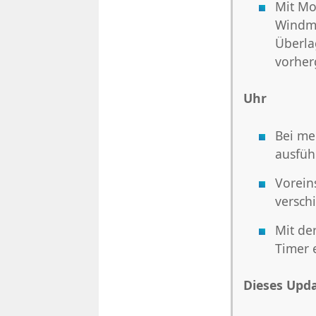
Mit Mo
Windmu
Überla
vorher
Uhr
Bei me
ausfüh
Voreins
versch
Mit de
Timer 
Dieses Upd