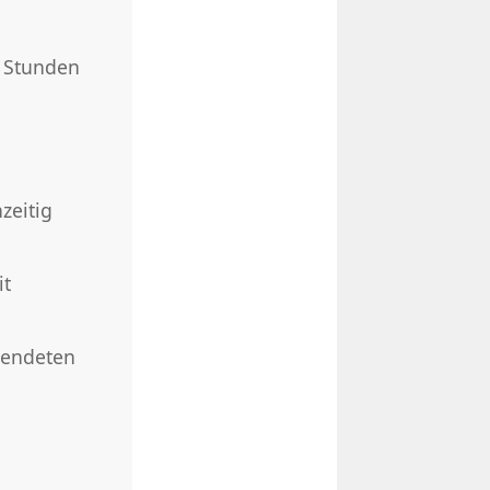
4 Stunden
zeitig
it
rwendeten