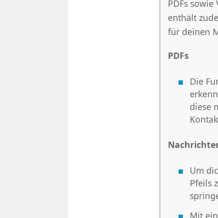
PDFs sowie 
enthält zud
für deinen 
PDFs
Die Fu
erkenn
diese 
Kontak
Nachrichte
Um dic
Pfeils
springe
Mit ei