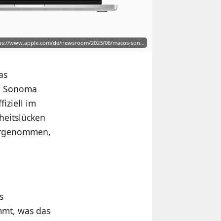
tps://www.apple.com/de/newsroom/2023/06/macos-son…
as
OS Sonoma
iziell im
heitslücken
vorgenommen,
s
mmt, was das