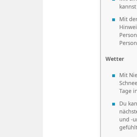
kannst
Mit de
Hinwei
Person
Person
Wetter
Mit Ni
Schnee
Tage i
Du kan
nächst
und -u
gefühl