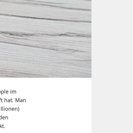
pple im
ft hat. Man
llionen)
 den
kt.