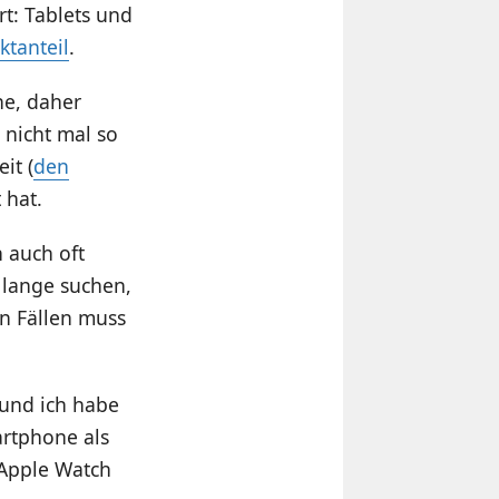
rt: Tablets und
tanteil
.
ne, daher
 nicht mal so
it (
den
 hat.
h auch oft
 lange suchen,
en Fällen muss
 und ich habe
artphone als
 Apple Watch