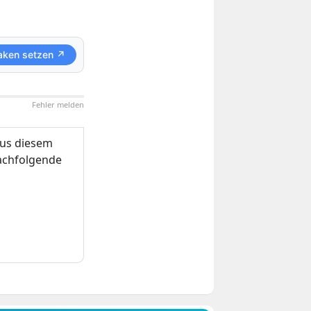
aken setzen ↗
Fehler melden
us diesem
nachfolgende