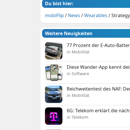
Du bist hier:
mobiFlip
/
News
/
Wearables
/
Strateg
Weitere Neuigkeiten
77 Prozent der E-Auto-Batter
in Mobilität
Diese Wander-App kennt deine
in Software
Reichweitentest des NAF: D
in Mobilität
6G: Telekom erklärt die näc
in Telekom