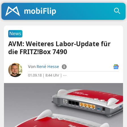
News
AVM: Weiteres Labor-Update für
die FRITZ!Box 7490
Von
René Hesse
01.09.18 | 8:44 Uhr
|
⋯