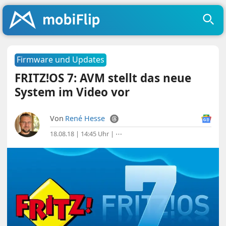
Firmware und Updates
FRITZ!OS 7: AVM stellt das neue
System im Video vor
Von
René Hesse
18.08.18 | 14:45 Uhr
|
⋯