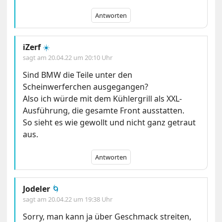
Antworten
iZerf
☀️
sagt am
20.04.22 um 20:10 Uhr
Sind BMW die Teile unter den
Scheinwerferchen ausgegangen?
Also ich würde mit dem Kühlergrill als XXL-
Ausführung, die gesamte Front ausstatten.
So sieht es wie gewollt und nicht ganz getraut
aus.
Antworten
Jodeler
🌀
sagt am
20.04.22 um 19:38 Uhr
Sorry, man kann ja über Geschmack streiten,