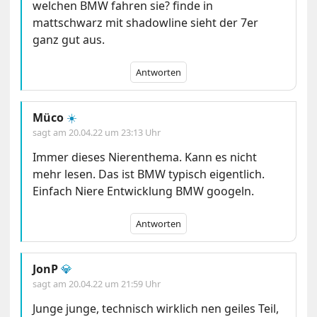
welchen BMW fahren sie? finde in
mattschwarz mit shadowline sieht der 7er
ganz gut aus.
Antworten
Müco
☀️
sagt am
20.04.22 um 23:13 Uhr
Immer dieses Nierenthema. Kann es nicht
mehr lesen. Das ist BMW typisch eigentlich.
Einfach Niere Entwicklung BMW googeln.
Antworten
JonP
💎
sagt am
20.04.22 um 21:59 Uhr
Junge junge, technisch wirklich nen geiles Teil,