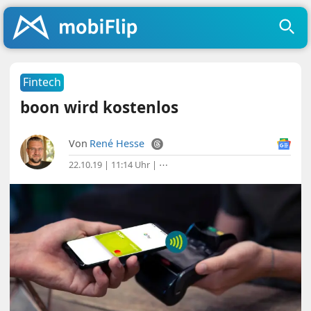
Fintech
boon wird kostenlos
Von
René Hesse
22.10.19 | 11:14 Uhr
|
⋯