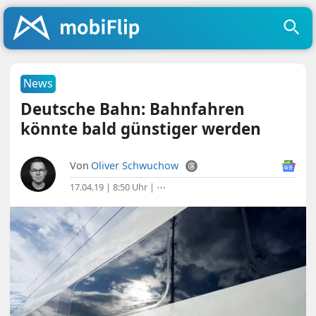
News
Deutsche Bahn: Bahnfahren
könnte bald günstiger werden
Von
Oliver Schwuchow
17.04.19 | 8:50 Uhr
|
⋯