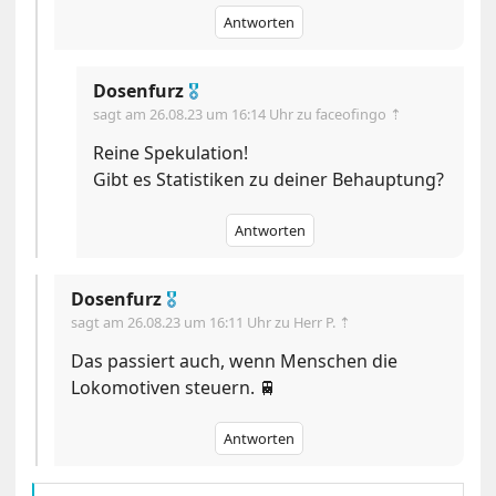
Antworten
Dosenfurz
🎖
sagt am
26.08.23 um 16:14 Uhr
zu faceofingo ⇡
Reine Spekulation!
Gibt es Statistiken zu deiner Behauptung?
Antworten
Dosenfurz
🎖
sagt am
26.08.23 um 16:11 Uhr
zu Herr P. ⇡
Das passiert auch, wenn Menschen die
Lokomotiven steuern. 🚆
Antworten