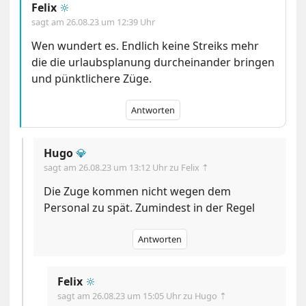
Felix
🔆
sagt am
26.08.23 um 12:39 Uhr
Wen wundert es. Endlich keine Streiks mehr
die die urlaubsplanung durcheinander bringen
und pünktlichere Züge.
Antworten
Hugo
💎
sagt am
26.08.23 um 13:12 Uhr
zu Felix ⇡
Die Zuge kommen nicht wegen dem
Personal zu spät. Zumindest in der Regel
Antworten
Felix
🔆
sagt am
26.08.23 um 15:05 Uhr
zu Hugo ⇡