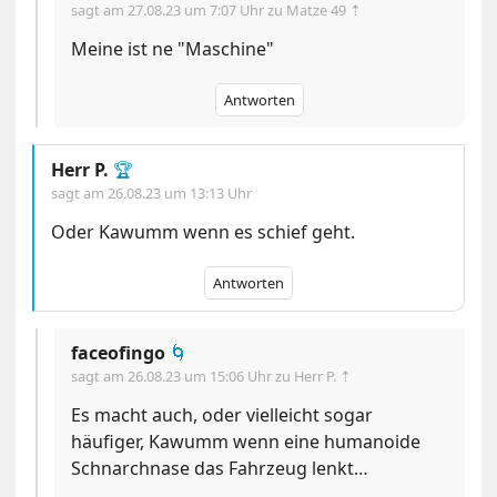
sagt am
27.08.23 um 7:07 Uhr
zu Matze 49 ⇡
Meine ist ne "Maschine"
Antworten
Herr P.
🏆
sagt am
26.08.23 um 13:13 Uhr
Oder Kawumm wenn es schief geht.
Antworten
faceofingo
🌀
sagt am
26.08.23 um 15:06 Uhr
zu Herr P. ⇡
Es macht auch, oder vielleicht sogar
häufiger, Kawumm wenn eine humanoide
Schnarchnase das Fahrzeug lenkt…