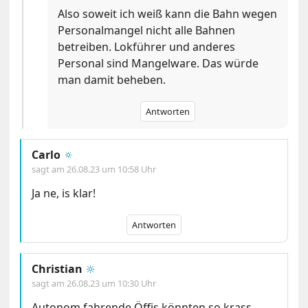
Also soweit ich weiß kann die Bahn wegen
Personalmangel nicht alle Bahnen
betreiben. Lokführer und anderes
Personal sind Mangelware. Das würde
man damit beheben.
Antworten
Carlo
🔅
sagt am
26.08.23 um 10:58 Uhr
Ja ne, is klar!
Antworten
Christian
🔆
sagt am
26.08.23 um 10:30 Uhr
Autonom fahrende Öffis könnten so krass