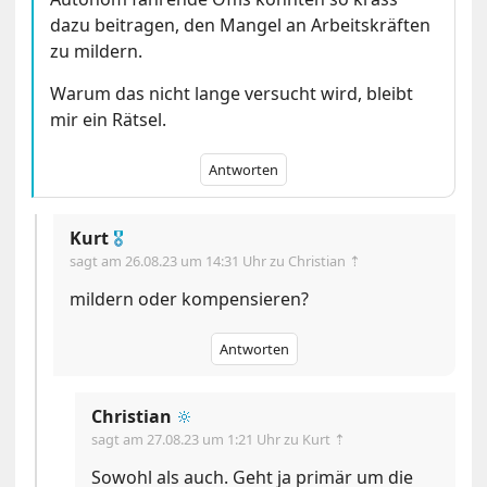
dazu beitragen, den Mangel an Arbeitskräften
zu mildern.
Warum das nicht lange versucht wird, bleibt
mir ein Rätsel.
Antworten
Kurt
🎖
sagt am
26.08.23 um 14:31 Uhr
zu Christian ⇡
mildern oder kompensieren?
Antworten
Christian
🔆
sagt am
27.08.23 um 1:21 Uhr
zu Kurt ⇡
Sowohl als auch. Geht ja primär um die