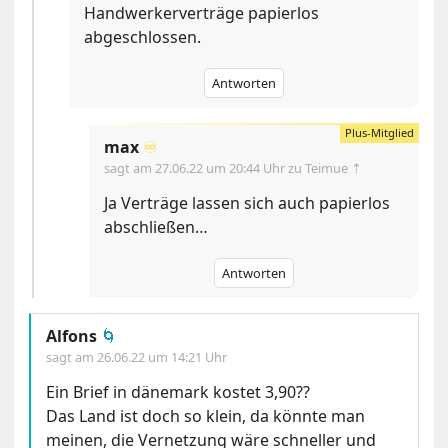
Handwerkerverträge papierlos
abgeschlossen.
Antworten
max
♾️
sagt am
27.06.22 um 20:44 Uhr
zu Teimue ⇡
Ja Verträge lassen sich auch papierlos
abschließen…
Antworten
Alfons
🌀
sagt am
26.06.22 um 14:21 Uhr
Ein Brief in dänemark kostet 3,90??
Das Land ist doch so klein, da könnte man
meinen, die Vernetzung wäre schneller und