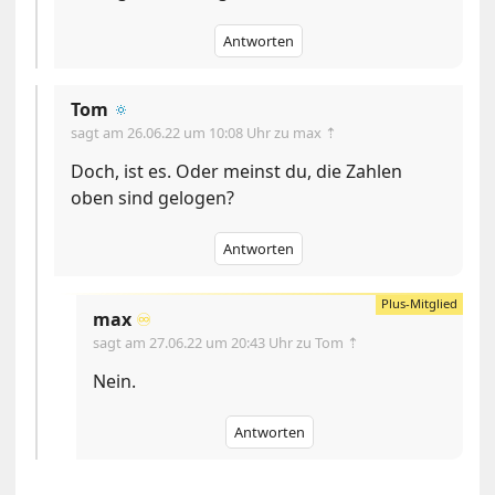
Antworten
Tom
🔅
sagt am
26.06.22 um 10:08 Uhr
zu max ⇡
Doch, ist es. Oder meinst du, die Zahlen
oben sind gelogen?
Antworten
max
♾️
sagt am
27.06.22 um 20:43 Uhr
zu Tom ⇡
Nein.
Antworten