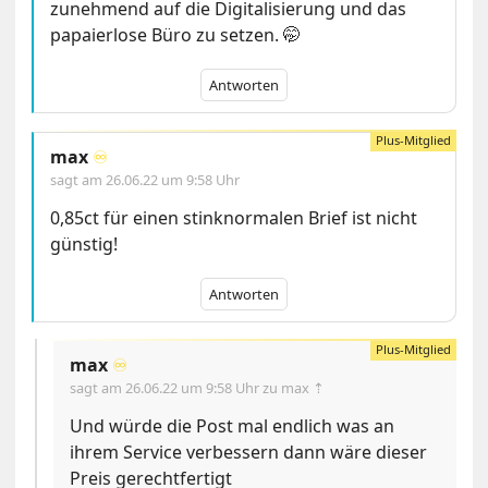
zunehmend auf die Digitalisierung und das
papaierlose Büro zu setzen. 🤭
Antworten
max
♾️
sagt am
26.06.22 um 9:58 Uhr
0,85ct für einen stinknormalen Brief ist nicht
günstig!
Antworten
max
♾️
sagt am
26.06.22 um 9:58 Uhr
zu max ⇡
Und würde die Post mal endlich was an
ihrem Service verbessern dann wäre dieser
Preis gerechtfertigt