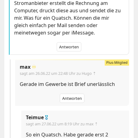
Stromanbieter erstellt die Rechnung am
Computer, druckt diese aus und sendet die zu
mir. Was für ein Quatsch. Können die mir
gleich einfach per Mail senden oder
meinetwegen sogar per iMessage.
Antworten
max
♾️
sagt am
26.06.22 um 22:48 Uhr
zu Hugo ⇡
Gerade im Gewerbe ist Brief unerlässlich
Antworten
Teimue
🎖
sagt am
27.06.22 um 8:19 Uhr
zu max ⇡
So ein Quatsch. Habe gerade erst 2