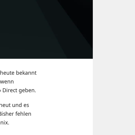
n heute bekannt
d wenn
o Direct geben.
rneut und es
Bisher fehlen
nix.