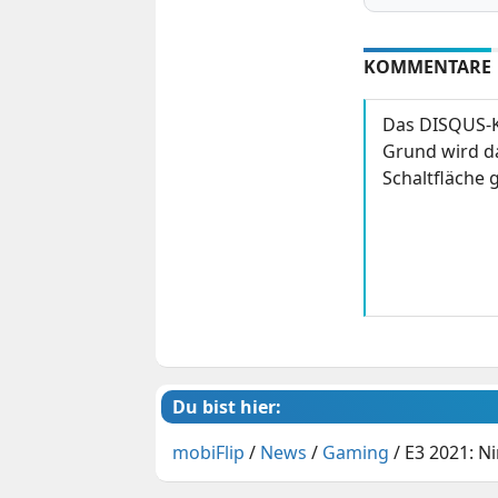
KOMMENTARE
Das DISQUS-K
Grund wird da
Schaltfläche g
Du bist hier:
mobiFlip
/
News
/
Gaming
/
E3 2021: N