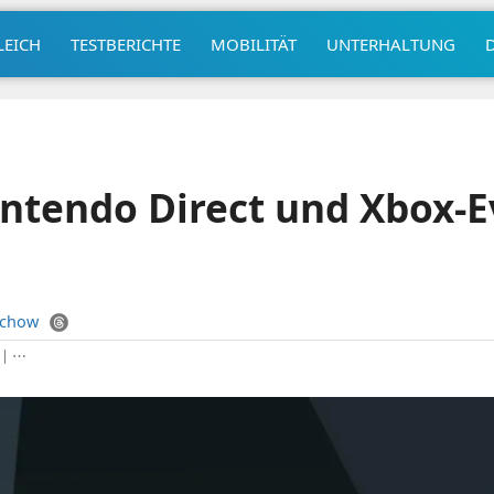
LEICH
TESTBERICHTE
MOBILITÄT
UNTERHALTUNG
intendo Direct und Xbox-E
uchow
|
⋯