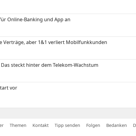
für Online-Banking und App an
ue Verträge, aber 1&1 verliert Mobilfunkkunden
z: Das steckt hinter dem Telekom-Wachstum
art vor
er
Themen
Kontakt
Tipp senden
Folgen
Bedanken
D