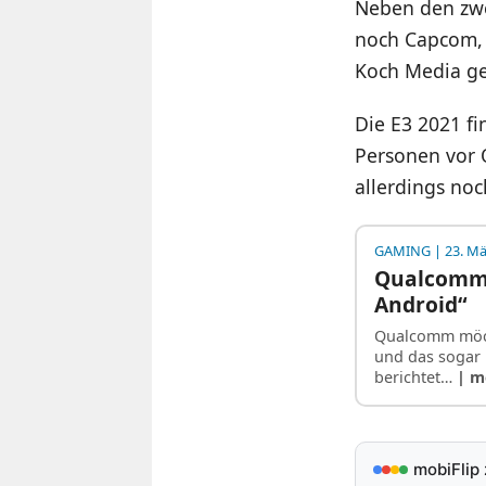
Neben den zwe
noch Capcom, 
Koch Media gen
Die E3 2021 fi
Personen vor 
allerdings noc
GAMING
| 23. Mä
Qualcomm 
Android“
Qualcomm möch
und das sogar 
berichtet…
| m
mobiFlip