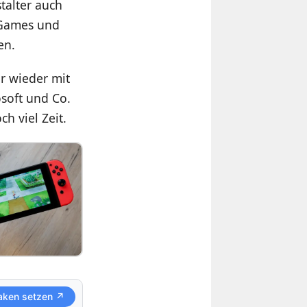
talter auch
 Games und
en.
hr wieder mit
soft und Co.
h viel Zeit.
aken setzen ↗