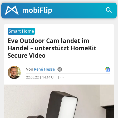
Smart Home
Eve Outdoor Cam landet im
Handel – unterstützt HomeKit
Secure Video
Von
René Hesse
22.05.22 | 14:14 Uhr
|
⋯