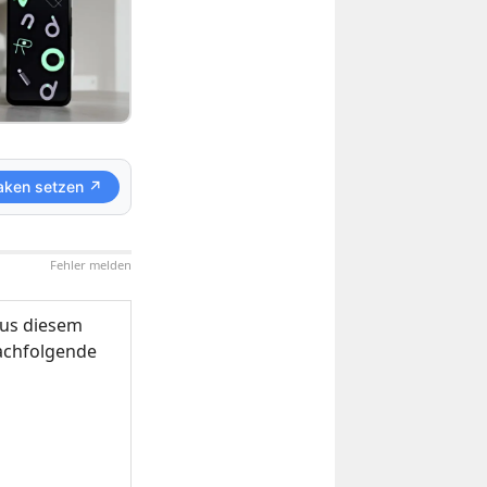
aken setzen ↗
Fehler melden
us diesem
nachfolgende