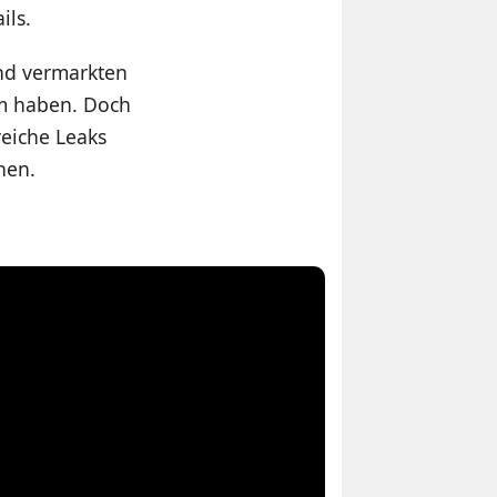
ils.
und vermarkten
m haben. Doch
reiche Leaks
hen.