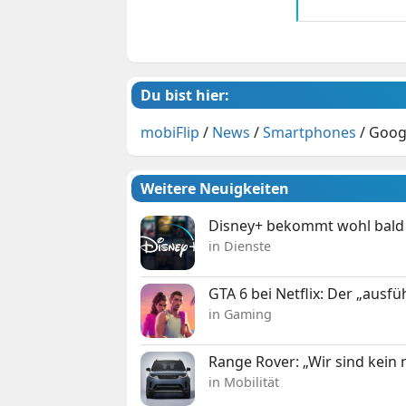
Du bist hier:
mobiFlip
/
News
/
Smartphones
/
Googl
Weitere Neuigkeiten
Disney+ bekommt wohl bald 
in Dienste
GTA 6 bei Netflix: Der „ausfü
in Gaming
Range Rover: „Wir sind kein
in Mobilität