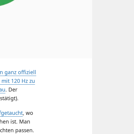
n ganz offiziell
 mit 120 Hz zu
eau
. Der
tätigt).
fgetaucht
, wo
en ist. Man
üchten passen.