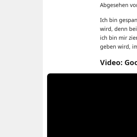
Abgesehen vom
Ich bin gespa
wird, denn be
ich bin mir zi
geben wird, im
Video: Goo