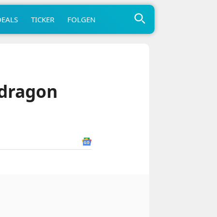
DEALS
TICKER
FOLGEN
pdragon