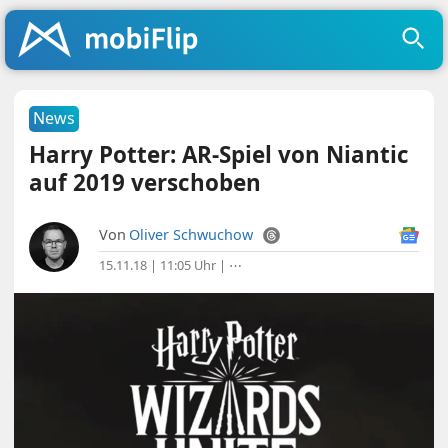
News
Harry Potter: AR-Spiel von Niantic
auf 2019 verschoben
Von
Oliver Schwuchow
15.11.18 | 11:05 Uhr
|
⋯