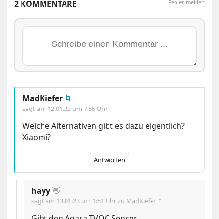
2 KOMMENTARE
Fehler melden
MadKiefer
🌀
sagt am
12.01.23 um 7:55 Uhr
Welche Alternativen gibt es dazu eigentlich?
Xiaomi?
Antworten
hayy
👋
sagt am
13.01.23 um 1:51 Uhr
zu MadKiefer ⇡
Gibt den Aqara TVOC Sensor