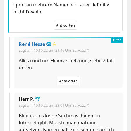
spontan mehrere Namen ein, aber definitiv
nicht Devolo.
Antworten
René Hesse
♾️
sagt am
10.10.22 um 21:46 Uhr
zu Hazz ⇡
Alles rund um Heimvernetzung, siehe Zitat
unten.
Antworten
Herr P.
🏆
sagt am
10.10.22 um 23:01 Uhr
zu Hazz ⇡
Blöd das es keine Suchmaschinen im
Internet gibt. Müsste man mal eine
aufsetzen. Namen hätte ich schon, nämlich