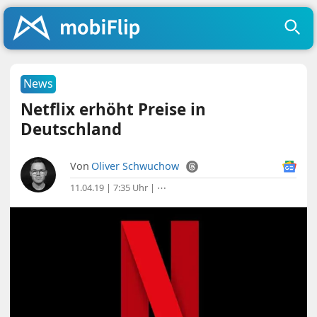
News
Netflix erhöht Preise in
Deutschland
Von
Oliver Schwuchow
11.04.19 | 7:35 Uhr
|
⋯