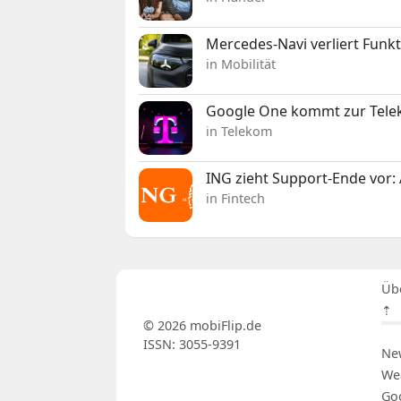
Mercedes-Navi verliert Funk
in Mobilität
Google One kommt zur Telek
in Telekom
ING zieht Support-Ende vor: 
in Fintech
Üb
⇡
© 2026 mobiFlip.de
ISSN: 3055-9391
Ne
We
Go