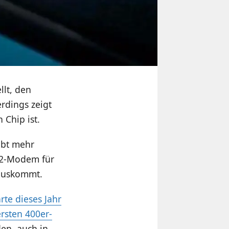
lt, den
rdings zeigt
 Chip ist.
ibt mehr
X12-Modem für
 auskommt.
rte dieses Jahr
ersten 400er-
den, auch in