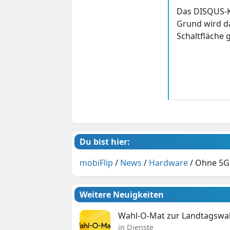
Das DISQUS-K
Grund wird da
Schaltfläche g
Du bist hier:
mobiFlip
/
News
/
Hardware
/
Ohne 5G
Weitere Neuigkeiten
Wahl-O-Mat zur Landtagswahl
in Dienste