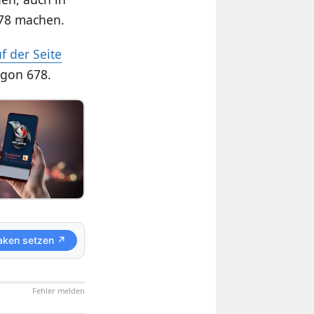
678 machen.
f der Seite
agon 678.
aken setzen ↗
Fehler melden