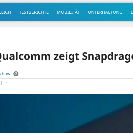
LEICH
TESTBERICHTE
MOBILITÄT
UNTERHALTUNG
Qualcomm zeigt Snapdrag
uchow
|
⋯