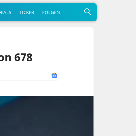
DEALS
TICKER
FOLGEN
on 678