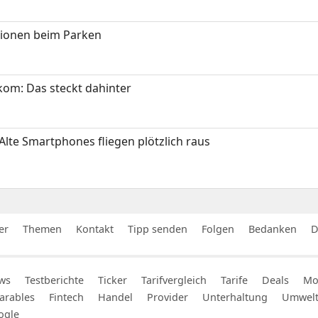
tionen beim Parken
om: Das steckt dahinter
Alte Smartphones fliegen plötzlich raus
er
Themen
Kontakt
Tipp senden
Folgen
Bedanken
D
ws
Testberichte
Ticker
Tarifvergleich
Tarife
Deals
Mob
arables
Fintech
Handel
Provider
Unterhaltung
Umwel
ogle