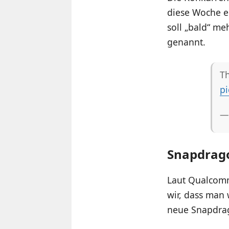
diese Woche e
soll „bald“ m
genannt.
Th
pi
—
Snapdrago
Laut Qualcomm
wir, dass man
neue Snapdrag