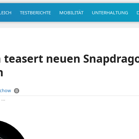
LEICH
TESTBERICHTE
MOBILITÄT
UNTERHALTUNG
teasert neuen Snapdrago
n
uchow
|
⋯