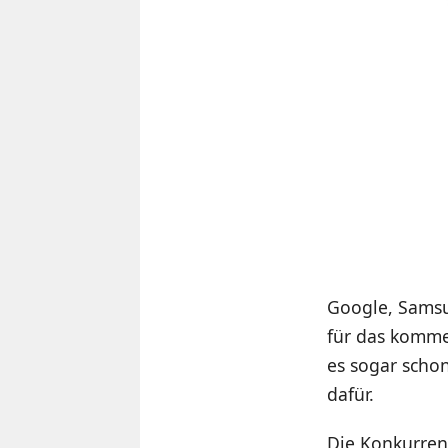
Google, Samsu
für das komme
es sogar scho
dafür.
Die Konkurren