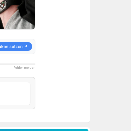
aken setzen ↗
Fehler melden