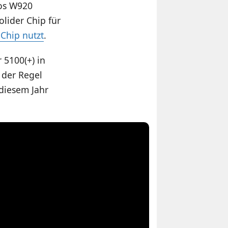
nos W920
olider Chip für
Chip nutzt
.
 5100(+) in
 der Regel
 diesem Jahr