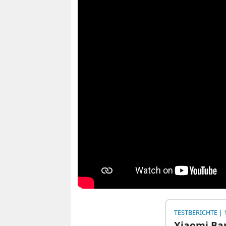
TESTBERICHTE
| 1
Xiaomi Ban