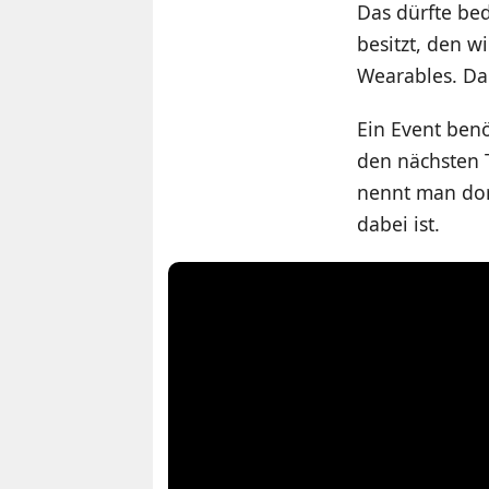
Das dürfte be
besitzt, den w
Wearables. Da
Ein Event ben
den nächsten 
nennt man dort
dabei ist.