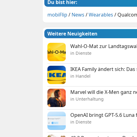
Du bist hier:
mobiFlip
/
News
/
Wearables
/
Qualcom
Weitere Neuigkeiten
Wahl-O-Mat zur Landtagswahl
in Dienste
IKEA Family ändert sich: Da
in Handel
Marvel will die X-Men ganz 
in Unterhaltung
OpenAI bringt GPT-5.6 Luna
in Dienste