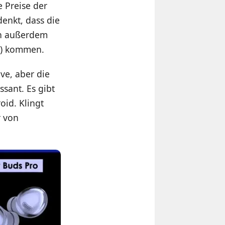
 Preise der
denkt, dass die
en außerdem
en) kommen.
ive, aber die
ssant. Es gibt
id. Klingt
r von