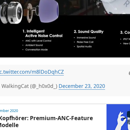
ic.twitter.com/m8lDoDqhCZ
 WalkingCat (@_h0x0d_)
December 23, 2020
ember 2020
 Kopfhörer: Premium-ANC-Feature
Modelle