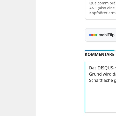
Qualcomm präse
ANC (also eine
Kopfhörer erm
mobiFlip
KOMMENTARE
Das DISQUS-K
Grund wird da
Schaltfläche g