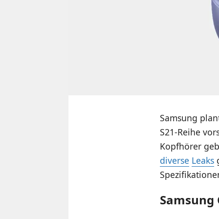
Samsung plant 
S21-Reihe vor
Kopfhörer geb
diverse
Leaks
g
Spezifikatione
Samsung G