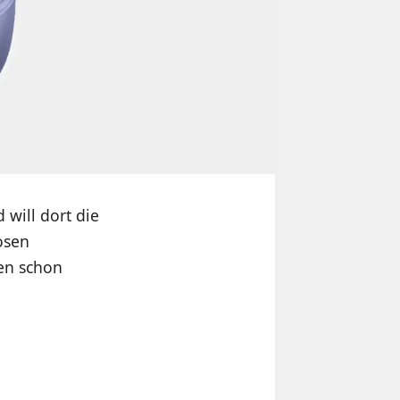
will dort die
osen
en schon