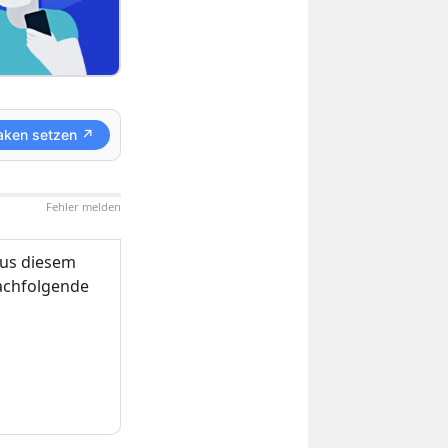
aken setzen ↗
Fehler melden
us diesem
nachfolgende