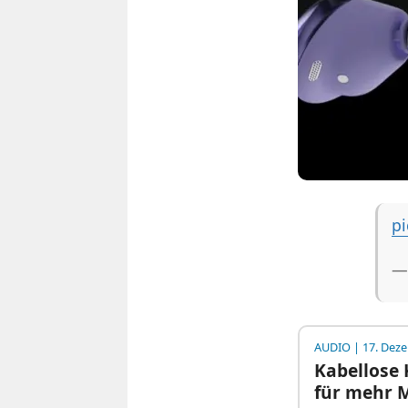
p
—
AUDIO
| 17. Dez
Kabellose
für mehr 