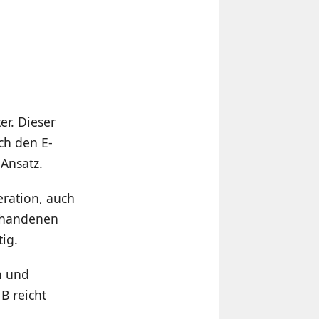
er. Dieser
ch den E-
Ansatz.
ration, auch
orhandenen
ig.
n und
B reicht