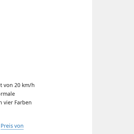
it von 20 km/h
ormale
n vier Farben
r
Preis von