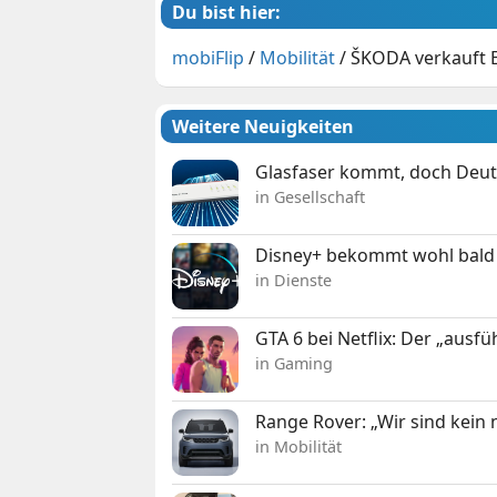
Du bist hier:
mobiFlip
/
Mobilität
/
ŠKODA verkauft E
Weitere Neuigkeiten
Glasfaser kommt, doch Deuts
in Gesellschaft
Disney+ bekommt wohl bald 
in Dienste
GTA 6 bei Netflix: Der „ausfü
in Gaming
Range Rover: „Wir sind kein
in Mobilität