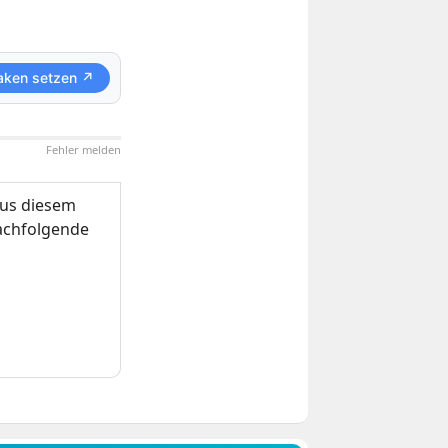
aken setzen ↗
Fehler melden
us diesem
nachfolgende