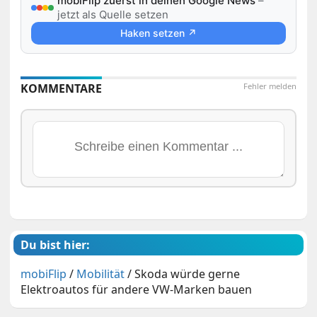
mobiFlip zuerst in deinen Google News
–
jetzt als Quelle setzen
Haken setzen ↗
KOMMENTARE
Fehler melden
Du bist hier:
mobiFlip
/
Mobilität
/
Skoda würde gerne
Elektroautos für andere VW-Marken bauen