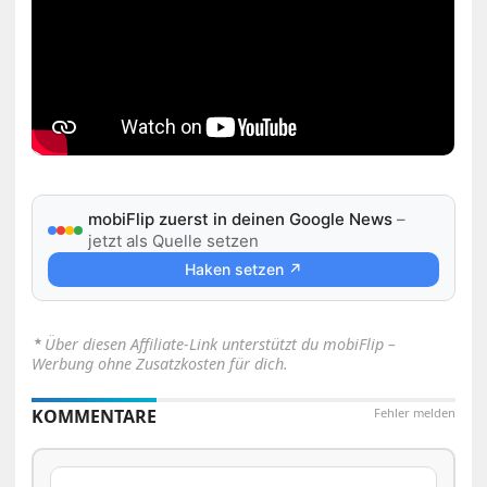
mobiFlip zuerst in deinen Google News
–
jetzt als Quelle setzen
Haken setzen ↗
⋆
Über diesen Affiliate-Link unterstützt du mobiFlip –
Werbung ohne Zusatzkosten für dich.
KOMMENTARE
Fehler melden