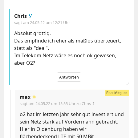
Chris
🏅
sagt am
24.05.22 um 12:21 Uhr
Absolut grottig.
Das empfinde ich eher als maßlos überteuert,
statt als "deal".
Im Telekom Netz wäre es noch ok gewesen,
aber O2?
Antworten
max
♾️
sagt am
24.05.22 um 15:55 Uhr
zu Chris ⇡
o2 hat im letzten Jahr sehr gut investiert und
sein Netz stark auf Vordermann gebracht.
Hier in Oldenburg haben wir
flächendeckend LTE mit 50 MBit