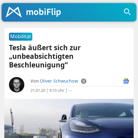
Mobilität
Tesla äußert sich zur
„unbeabsichtigten
Beschleunigung“
Von
Oliver Schwuchow
21.01.20 | 9:10 Uhr
|
⋯