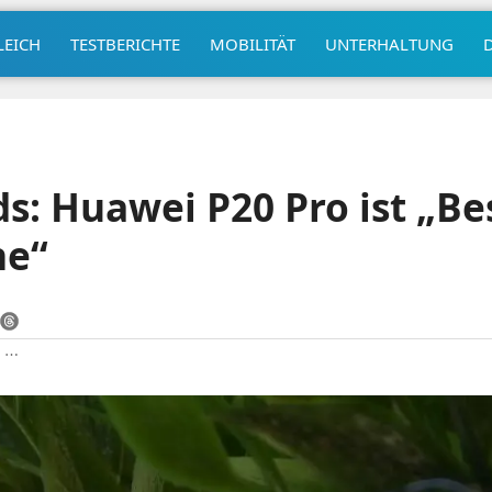
LEICH
TESTBERICHTE
MOBILITÄT
UNTERHALTUNG
s: Huawei P20 Pro ist „Be
ne“
|
⋯