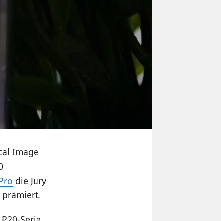
cal Image
0
Pro
die Jury
 prämiert.
 P20-Serie