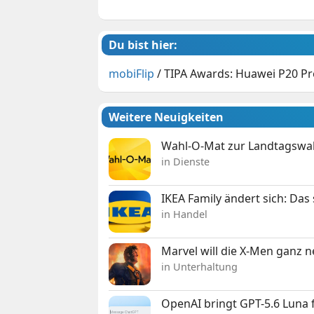
Du bist hier:
mobiFlip
/
TIPA Awards: Huawei P20 Pr
Weitere Neuigkeiten
Wahl-O-Mat zur Landtagswahl
in Dienste
IKEA Family ändert sich: Da
in Handel
Marvel will die X-Men ganz 
in Unterhaltung
OpenAI bringt GPT-5.6 Luna