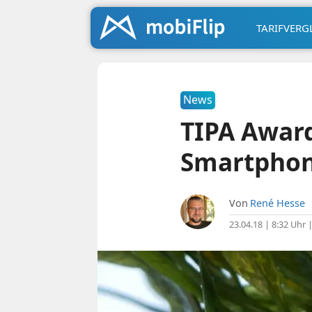
TARIFVERG
News
TIPA Award
Smartpho
Von
René Hesse
23.04.18 | 8:32 Uhr