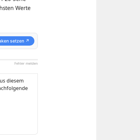
chsten Werte
aken setzen ↗
Fehler melden
us diesem
nachfolgende