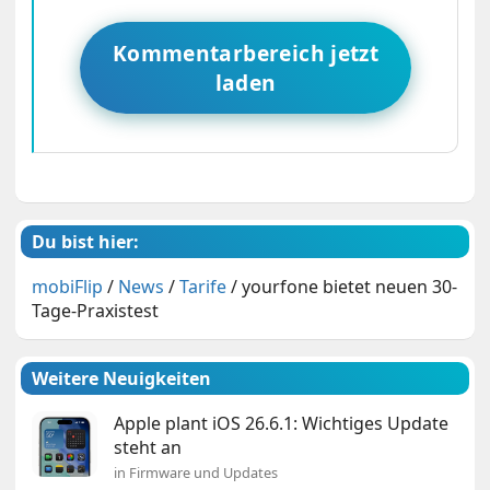
Kommentarbereich jetzt
laden
Du bist hier:
mobiFlip
/
News
/
Tarife
/
yourfone bietet neuen 30-
Tage-Praxistest
Weitere Neuigkeiten
Apple plant iOS 26.6.1: Wichtiges Update
steht an
in Firmware und Updates