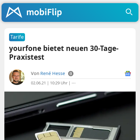
Tarife
yourfone bietet neuen 30-Tage-
Praxistest
Von
René Hesse
02.06.21 | 10:29 Uhr
|
⋯