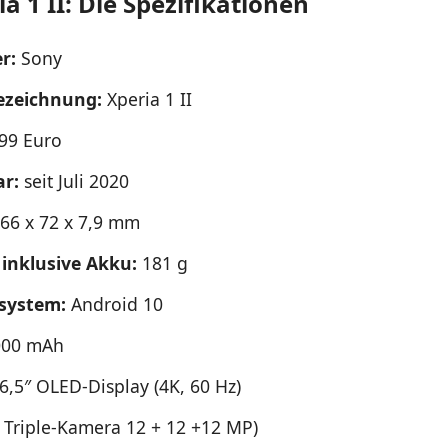
a 1 II: Die Spezifikationen
r:
Sony
ezeichnung:
Xperia 1 II
99 Euro
ar:
seit Juli 2020
66 x 72 x 7,9 mm
inklusive Akku:
181 g
ssystem:
Android 10
00 mAh
6,5″ OLED-Display (4K, 60 Hz)
Triple-Kamera 12 + 12 +12 MP)