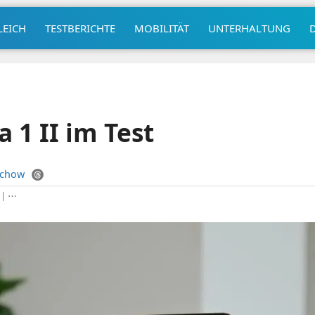
LEICH
TESTBERICHTE
MOBILITÄT
UNTERHALTUNG
 1 II im Test
uchow
|
⋯