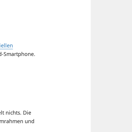
iellen
d-Smartphone.
lt nichts. Die
niumrahmen und