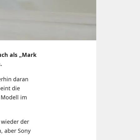
uch als „Mark
.
terhin daran
eint die
 Modell im
 wieder der
n, aber Sony