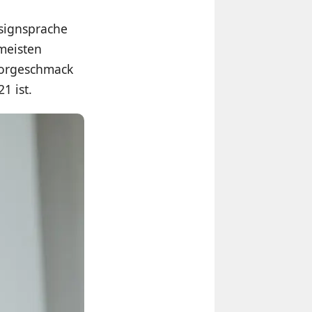
esignsprache
 meisten
 Vorgeschmack
1 ist.