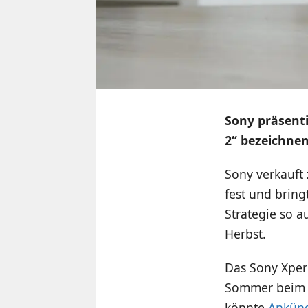
Sony präsenti
2“ bezeichnen
Sony verkauft
fest und bring
Strategie so a
Herbst.
Das Sony Xperi
Sommer beim R
könnte
Ankün