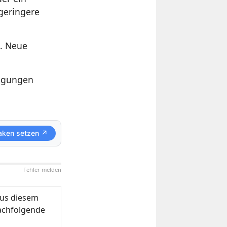
 geringere
d. Neue
digungen
aken setzen ↗
Fehler melden
us diesem
nachfolgende