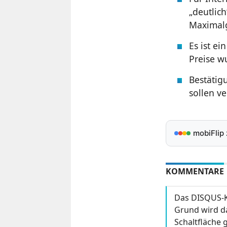
„deutlic
Maximalg
Es ist ei
Preise w
Bestätig
sollen v
mobiFlip
KOMMENTARE
Das DISQUS-K
Grund wird da
Schaltfläche g