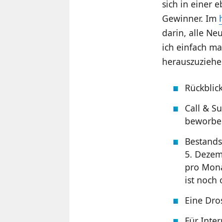
sich in einer 
Gewinner. Im
darin, alle Ne
ich einfach m
herauszuziehe
Rückblic
Call & Su
beworben
Bestands
5. Dezem
pro Mona
ist noch
Eine Dro
Für Inter