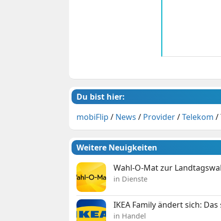
Du bist hier:
mobiFlip
/
News
/
Provider
/
Telekom
/
Weitere Neuigkeiten
Wahl-O-Mat zur Landtagswahl
in Dienste
IKEA Family ändert sich: Da
in Handel