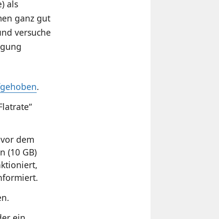
) als
men ganz gut
rund versuche
igung
fgehoben
.
latrate“
k vor dem
n (10 GB)
ktioniert,
nformiert.
en.
der ein