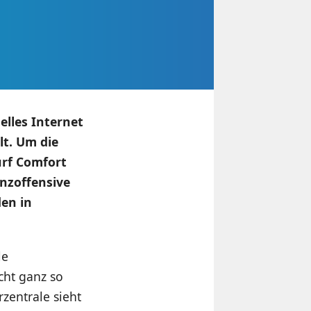
elles Internet
lt. Um die
urf Comfort
nzoffensive
en in
le
cht ganz so
zentrale sieht