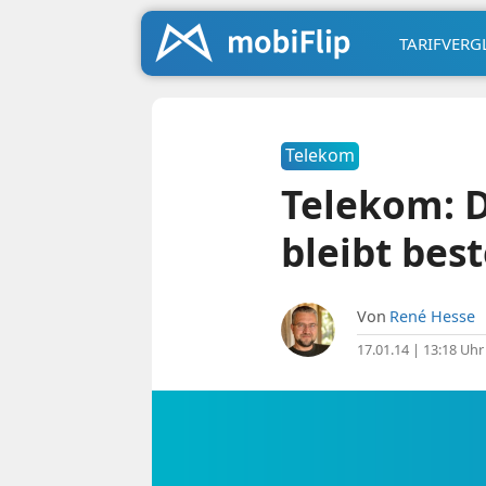
TARIFVERG
Telekom
Telekom: D
bleibt bes
Von
René Hesse
17.01.14 | 13:18 Uhr