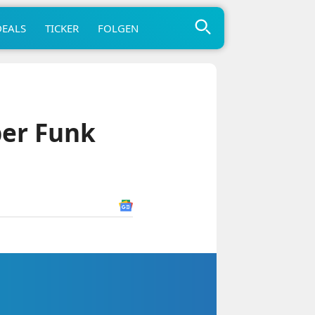
DEALS
TICKER
FOLGEN
ber Funk