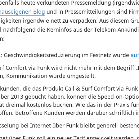
ebenfalls heute verkündeten Pressemeldung (irgendwie
hauseigenen Blog
und in Pressemitteilungen sind Fir
uigkeiten irgendwie nett zu verpacken. Aus diesem G
al nachfolgend die Kerninfos aus der Telekom-Ankünd
n:
k: Geschwindigkeitsreduzierung im Festnetz wurde
au
rf Comfort via Funk wird nicht mehr mit dem Begriff „F
, Kommunikation wurde umgestellt.
kunden, die das Produkt Call & Surf Comfort via Fun
ber 2013 gebucht haben, können die Speed-on-Optio
t dreimal kostenlos buchen. Wie das in der Praxis fun
 offen. Betroffene Kunden werden darüber schriftlich i
sselung bei Internet über Funk bleibt generell besteh
net über Funk soll ein neuer Tarif entwickelt werden, 